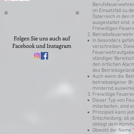
Berufsfeuerwehren 
im Einsatzfall zu 
Österreich in den 
ausgestattet sind,
Freiwilligen Feuer
Betriebsfeuerwehr
Folgen Sie uns auch auf
In besonders gefäh
Facebook und Instagram
vorschreiben. Dies
Feuerwehraufgaben
ständiger Bereitsc
den örtlichen Alar
des Betriebsgeländ
Auch wenn die Betr
betriebseigener Br
mindernd auswirke
Freiwillige Feuerw
Dieser Typ von Feue
mitarbeiten, sind 
Prinzipiell kann j
Entscheidung, ob 
obliegt dem Komm
Obwohl der Name "F