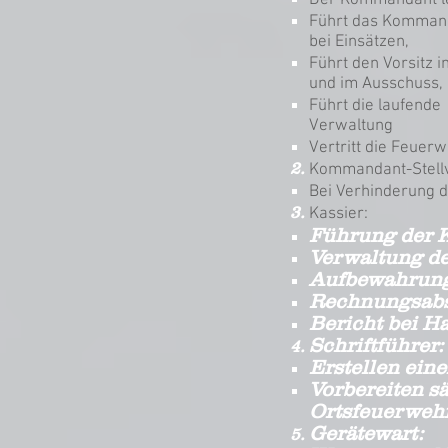
Der Kommandant le
Führt das Komman
bei Einsätzen,
Führt den Vorsitz
und im Ausschuss,
Führt die laufende
Verwaltung
Vertritt die Feuer
Kommandant-Stellv
Bei Verhinderung 
Kassier:
Führung der 
Verwaltung d
Aufbewahrung
Rechnungsabs
Bericht bei 
Schriftführer:
Erstellen ein
Vorbereiten s
Ortsfeuerweh
Gerätewart: