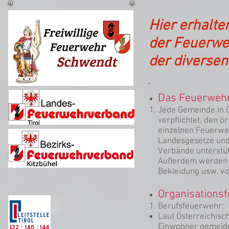
Hier erhalte
der Feuerweh
der diversen
Das Feuerwehr
Jede Gemeinde in Ö
verpflichtet, den 
einzelnen Feuerweh
Landesgesetze und
Verbände unterstüt
Außerdem werden D
Bekleidung usw. v
Organisations
Berufsfeuerwehr:
Laut Österreichis
Einwohner gemeldet