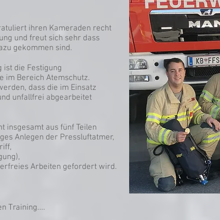
atuliert ihren Kameraden recht
ung und freut sich sehr dass
dazu gekommen sind.
 ist die Festigung
se im Bereich Atemschutz.
 werden, dass die im Einsatz
nd unfallfrei abgearbeitet
t insgesamt aus fünf Teilen
tiges Anlegen der Pressluftatmer,
iff,
gung),
erfreies Arbeiten gefordert wird.
n Training....