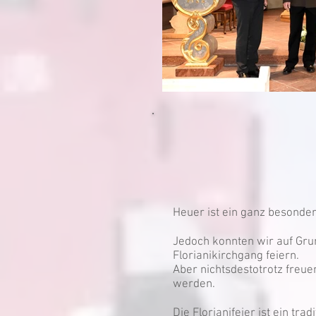
Heuer ist ein ganz besonder
Jedoch konnten wir auf Grun
Florianikirchgang feiern.
Aber nichtsdestotrotz freue
werden.
Die Florianifeier ist ein t