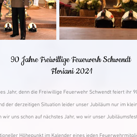
90 Jahre Freiwillige Feuerwerh Schwendt
Floriani 2021
es Jahr, denn die Freiwillige Feuerwehr Schwendt feiert ihr 
d der derzeitigen Situation leider unser Jubiläum nur im kle
n wir uns schon auf nächstes Jahr, wo wir unser Jubiläumsfes
raditioneller Höhepunkt im Kalender eines jeden Feuerwehrmitgl